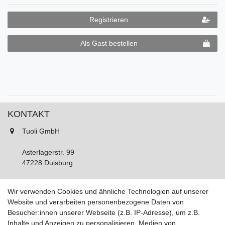
Registrieren
Als Gast bestellen
KONTAKT
Tuoli GmbH
Asterlagerstr. 99
47228 Duisburg
Tel.: 02065 893450
Wir verwenden Cookies und ähnliche Technologien auf unserer
Fax: 02065 893452
Website und verarbeiten personenbezogene Daten von
Montag - Freitag, 11:00 - 16:00 Uhr
Besucher:innen unserer Webseite (z.B. IP-Adresse), um z.B.
Samstags nach Vereinbarung!
Inhalte und Anzeigen zu personalisieren, Medien von