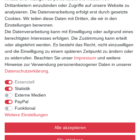
Drittanbietern einzubinden oder Zugriffe auf unsere Website zu
analysieren. Die Datenverarbeitung erfolgt erst durch gesetzte
IHR KONTO
Cookies. Wir teilen diese Daten mit Dritten, die wir in den
Anmelden
Einstellungen benennen.
Registrieren
Die Datenverarbeitung kann mit Einwilligung oder aufgrund eines
berechtigten Interesses erfolgen. Die Zustimmung kann erteilt
oder abgelehnt werden. Es besteht das Recht, nicht einzuwilligen
und die Einwilligung zu einem späteren Zeitpunkt zu ändern oder
zu widerrufen. Beachten Sie unser
Impressum
und weitere
Hinweise zur Verwendung personenbezogener Daten in unserer
Daten­schutz­erklärung
.
INFORMATIONEN
Essenziell
Statistik
Versand & Lieferung
Externe Medien
Zahlarten
PayPal
Kontakt
Funktional
AGB
Weitere Einstellungen
Widerrufsrecht
Widerrufsformular
Alle akzeptieren
Datenschutz
Impressum