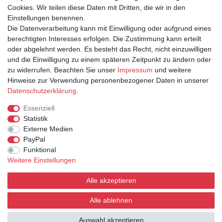
Cookies. Wir teilen diese Daten mit Dritten, die wir in den
Anmelden
Einstellungen benennen.
Registrieren
Die Datenverarbeitung kann mit Einwilligung oder aufgrund eines
berechtigten Interesses erfolgen. Die Zustimmung kann erteilt
oder abgelehnt werden. Es besteht das Recht, nicht einzuwilligen
und die Einwilligung zu einem späteren Zeitpunkt zu ändern oder
zu widerrufen. Beachten Sie unser
Impressum
und weitere
Hinweise zur Verwendung personenbezogener Daten in unserer
Daten­schutz­erklärung
.
INFORMATIONEN
Essenziell
Statistik
Versand & Lieferung
Externe Medien
Zahlarten
PayPal
Kontakt
Funktional
AGB
Weitere Einstellungen
Widerrufsrecht
Widerrufsformular
Alle akzeptieren
Datenschutz
Impressum
Alle ablehnen
Auswahl akzeptieren