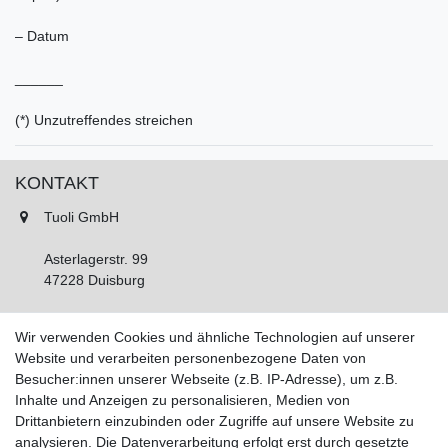
– Datum
______
(*) Unzutreffendes streichen
KONTAKT
Tuoli GmbH
Asterlagerstr. 99
47228 Duisburg
Tel.: 02065 893450
Wir verwenden Cookies und ähnliche Technologien auf unserer
Fax: 02065 893452
Website und verarbeiten personenbezogene Daten von
Montag - Freitag, 11:00 - 16:00 Uhr
Besucher:innen unserer Webseite (z.B. IP-Adresse), um z.B.
Samstags nach Vereinbarung!
Inhalte und Anzeigen zu personalisieren, Medien von
Drittanbietern einzubinden oder Zugriffe auf unsere Website zu
analysieren. Die Datenverarbeitung erfolgt erst durch gesetzte
IHR KONTO