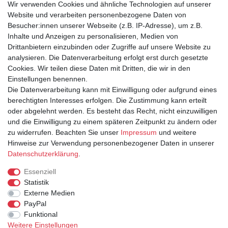
Wir verwenden Cookies und ähnliche Technologien auf unserer
Fax: 02065 893452
Website und verarbeiten personenbezogene Daten von
Montag - Freitag, 11:00 - 16:00 Uhr
Besucher:innen unserer Webseite (z.B. IP-Adresse), um z.B.
Samstags nach Vereinbarung!
Inhalte und Anzeigen zu personalisieren, Medien von
Drittanbietern einzubinden oder Zugriffe auf unsere Website zu
analysieren. Die Datenverarbeitung erfolgt erst durch gesetzte
IHR KONTO
Cookies. Wir teilen diese Daten mit Dritten, die wir in den
Anmelden
Einstellungen benennen.
Registrieren
Die Datenverarbeitung kann mit Einwilligung oder aufgrund eines
berechtigten Interesses erfolgen. Die Zustimmung kann erteilt
oder abgelehnt werden. Es besteht das Recht, nicht einzuwilligen
und die Einwilligung zu einem späteren Zeitpunkt zu ändern oder
zu widerrufen. Beachten Sie unser
Impressum
und weitere
Hinweise zur Verwendung personenbezogener Daten in unserer
Daten­schutz­erklärung
.
INFORMATIONEN
Essenziell
Statistik
Versand & Lieferung
Externe Medien
Zahlarten
PayPal
Kontakt
Funktional
AGB
Weitere Einstellungen