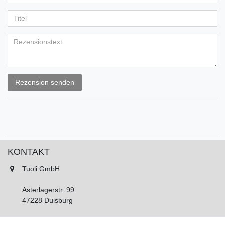
Ihr
Platzhalter
5
5
5
5
5
Anzeigename
Bewertungssternen
Bewertungssternen
Bewertungssternen
Bewertungssternen
Bewertungssternen
(optional)
Titel
Rezensionstext
Rezension senden
KONTAKT
Tuoli GmbH
Asterlagerstr. 99
47228 Duisburg
Tel.: 02065 893450