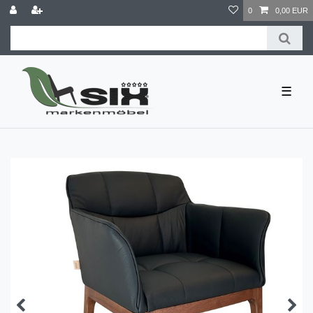
0
0,00 EUR
☰