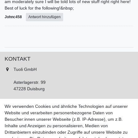
am moderately sure I will be told lots of new stuff right right here!
Best of luck for the following!&nbsp;
Johnc458
Antwort hinzufügen
KONTAKT
Tuoli GmbH
Asterlagerstr. 99
47228 Duisburg
Tel.: 02065 893450
Wir verwenden Cookies und ähnliche Technologien auf unserer
Fax: 02065 893452
Website und verarbeiten personenbezogene Daten von
Montag - Freitag, 11:00 - 16:00 Uhr
Besucher:innen unserer Webseite (z.B. IP-Adresse), um z.B.
Samstags nach Vereinbarung!
Inhalte und Anzeigen zu personalisieren, Medien von
Drittanbietern einzubinden oder Zugriffe auf unsere Website zu