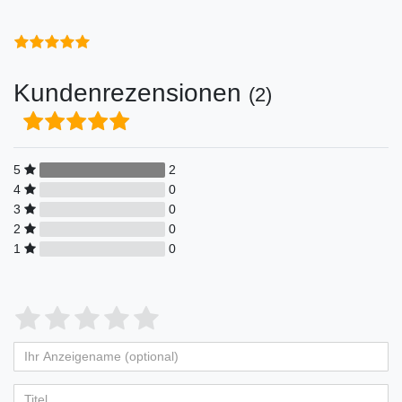
Kundenrezensionen
(2)
5
2
4
0
3
0
2
0
1
0
Bewertungssterne
1
2
3
4
5
von
von
von
von
von
Ihr
Platzhalter
5
5
5
5
5
Anzeigename