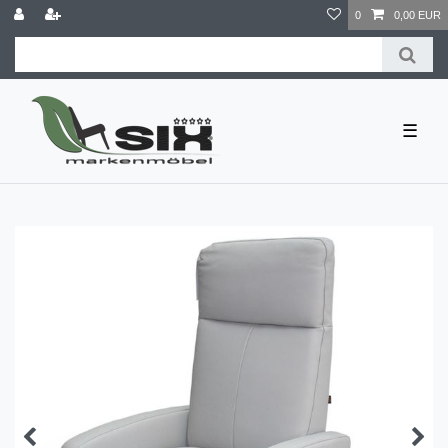
0
0,00 EUR
☰