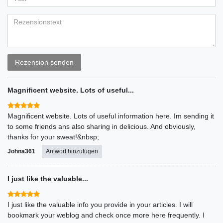
Bewertungssternen
Bewertungssternen
Bewertungssternen
Bewertungssternen
Bewertungssternen
(optional)
Titel
Rezensionstext
Rezension senden
Magnificent website. Lots of useful...
Magnificent website. Lots of useful information here. Im sending it
to some friends ans also sharing in delicious. And obviously,
thanks for your sweat!&nbsp;
Johna361
Antwort hinzufügen
I just like the valuable...
I just like the valuable info you provide in your articles. I will
bookmark your weblog and check once more here frequently. I