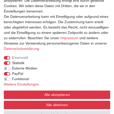
analysieren. Die Datenverarbeitung erfolgt erst durch gesetzte
IHR KONTO
Cookies. Wir teilen diese Daten mit Dritten, die wir in den
Anmelden
Einstellungen benennen.
Registrieren
Die Datenverarbeitung kann mit Einwilligung oder aufgrund eines
berechtigten Interesses erfolgen. Die Zustimmung kann erteilt
oder abgelehnt werden. Es besteht das Recht, nicht einzuwilligen
und die Einwilligung zu einem späteren Zeitpunkt zu ändern oder
zu widerrufen. Beachten Sie unser
Impressum
und weitere
Hinweise zur Verwendung personenbezogener Daten in unserer
Daten­schutz­erklärung
.
INFORMATIONEN
Essenziell
Statistik
Versand & Lieferung
Externe Medien
Zahlarten
PayPal
Kontakt
Funktional
AGB
Weitere Einstellungen
Widerrufsrecht
Widerrufsformular
Alle akzeptieren
Datenschutz
Impressum
Alle ablehnen