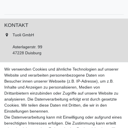
KONTAKT
Tuoli GmbH
Asterlagerstr. 99
47228 Duisburg
Tel.: 02065 893450
Wir verwenden Cookies und ähnliche Technologien auf unserer
Fax: 02065 893452
Website und verarbeiten personenbezogene Daten von
Montag - Freitag, 11:00 - 16:00 Uhr
Besucher:innen unserer Webseite (z.B. IP-Adresse), um z.B.
Samstags nach Vereinbarung!
Inhalte und Anzeigen zu personalisieren, Medien von
Drittanbietern einzubinden oder Zugriffe auf unsere Website zu
analysieren. Die Datenverarbeitung erfolgt erst durch gesetzte
IHR KONTO
Cookies. Wir teilen diese Daten mit Dritten, die wir in den
Anmelden
Einstellungen benennen.
Registrieren
Die Datenverarbeitung kann mit Einwilligung oder aufgrund eines
berechtigten Interesses erfolgen. Die Zustimmung kann erteilt