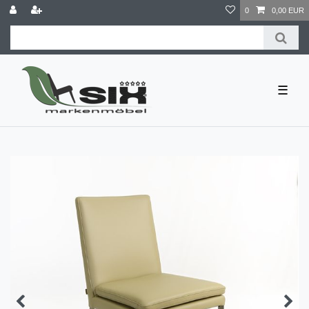
0
0,00 EUR
☰