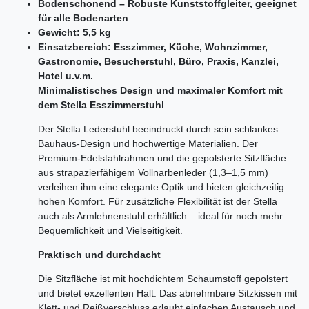
Bodenschonend – Robuste Kunststoffgleiter, geeignet
für alle Bodenarten
Gewicht: 5,5 kg
Einsatzbereich: Esszimmer, Küche, Wohnzimmer,
Gastronomie, Besucherstuhl, Büro, Praxis, Kanzlei,
Hotel u.v.m.
Minimalistisches Design und maximaler Komfort mit
dem Stella Esszimmerstuhl
Der Stella Lederstuhl beeindruckt durch sein schlankes
Bauhaus-Design und hochwertige Materialien. Der
Premium-Edelstahlrahmen und die gepolsterte Sitzfläche
aus strapazierfähigem Vollnarbenleder (1,3–1,5 mm)
verleihen ihm eine elegante Optik und bieten gleichzeitig
hohen Komfort. Für zusätzliche Flexibilität ist der Stella
auch als Armlehnenstuhl erhältlich – ideal für noch mehr
Bequemlichkeit und Vielseitigkeit.
Praktisch und durchdacht
Die Sitzfläche ist mit hochdichtem Schaumstoff gepolstert
und bietet exzellenten Halt. Das abnehmbare Sitzkissen mit
Klett- und Reißverschluss erlaubt einfachen Austausch und