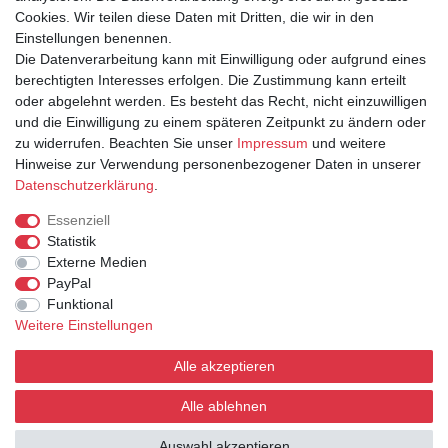
IHR KONTO
Cookies. Wir teilen diese Daten mit Dritten, die wir in den
Anmelden
Einstellungen benennen.
Registrieren
Die Datenverarbeitung kann mit Einwilligung oder aufgrund eines
berechtigten Interesses erfolgen. Die Zustimmung kann erteilt
oder abgelehnt werden. Es besteht das Recht, nicht einzuwilligen
und die Einwilligung zu einem späteren Zeitpunkt zu ändern oder
zu widerrufen. Beachten Sie unser
Impressum
und weitere
Hinweise zur Verwendung personenbezogener Daten in unserer
Daten­schutz­erklärung
.
INFORMATIONEN
Essenziell
Statistik
Versand & Lieferung
Externe Medien
Zahlarten
PayPal
Kontakt
Funktional
AGB
Weitere Einstellungen
Widerrufsrecht
Widerrufsformular
Alle akzeptieren
Datenschutz
Impressum
Alle ablehnen
Auswahl akzeptieren