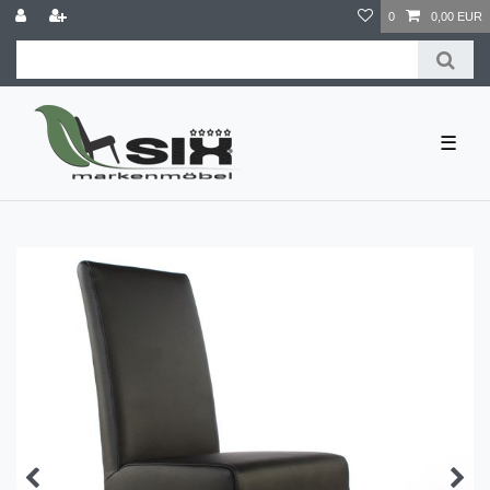
0
0,00 EUR
☰