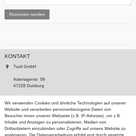
Rezensionstext
Rezension senden
KONTAKT
Tuoli GmbH
Asterlagerstr. 99
47228 Duisburg
Tel.: 02065 893450
Wir verwenden Cookies und ähnliche Technologien auf unserer
Fax: 02065 893452
Website und verarbeiten personenbezogene Daten von
Montag - Freitag, 11:00 - 16:00 Uhr
Besucher:innen unserer Webseite (z.B. IP-Adresse), um z.B.
Samstags nach Vereinbarung!
Inhalte und Anzeigen zu personalisieren, Medien von
Drittanbietern einzubinden oder Zugriffe auf unsere Website zu
analysieren. Die Datenverarbeitung erfolgt erst durch gesetzte