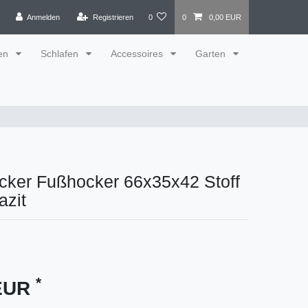
Anmelden
Registrieren
0
0
0,00 EUR
en
Schlafen
Accessoires
Garten
cker Fußhocker 66x35x42 Stoff
azit
*
 EUR