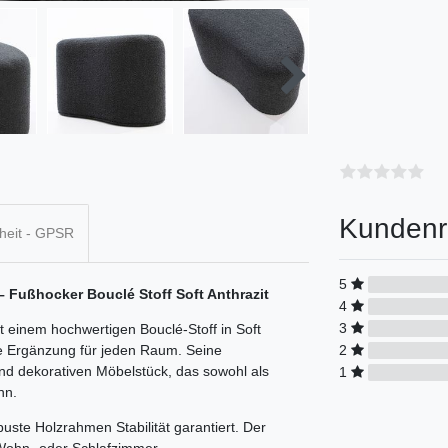
Kundenr
heit - GPSR
5
– Fußhocker Bouclé Stoff Soft Anthrazit
4
3
t einem hochwertigen Bouclé-Stoff in Soft
che Ergänzung für jeden Raum. Seine
2
nd dekorativen Möbelstück, das sowohl als
1
nn.
uste Holzrahmen Stabilität garantiert. Der
r Wohn- oder Schlafzimmer.