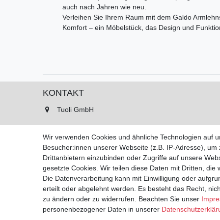
auch nach Jahren wie neu.
Verleihen Sie Ihrem Raum mit dem Galdo Armlehn
Komfort – ein Möbelstück, das Design und Funktiona
KONTAKT
Tuoli GmbH
Asterlagerstr. 99
Wir verwenden Cookies und ähnliche Technologien auf 
47228 Duisburg
Besucher:innen unserer Webseite (z.B. IP-Adresse), um z
Drittanbietern einzubinden oder Zugriffe auf unsere Webs
Tel.: 02065 893450
gesetzte Cookies. Wir teilen diese Daten mit Dritten, die
Fax: 02065 893452
Die Datenverarbeitung kann mit Einwilligung oder aufgru
Montag - Freitag, 11:00 - 16:00 Uhr
erteilt oder abgelehnt werden. Es besteht das Recht, nich
Samstags nach Vereinbarung!
zu ändern oder zu widerrufen. Beachten Sie unser
Impr
personenbezogener Daten in unserer
Daten­schutz­erklä