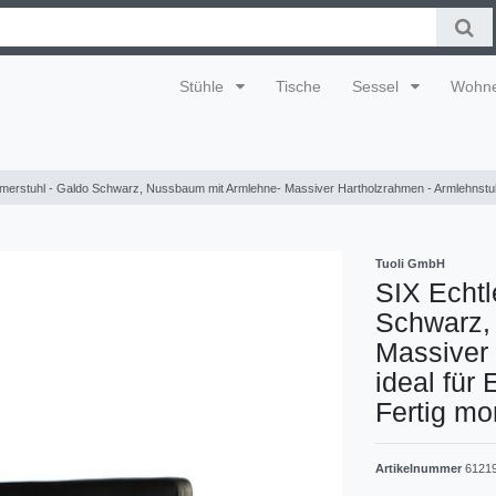
Stühle
Tische
Sessel
Wohn
merstuhl - Galdo Schwarz, Nussbaum mit Armlehne- Massiver Hartholzrahmen - Armlehnstuhl i
Tuoli GmbH
SIX Echtl
Schwarz,
Massiver 
ideal für
Fertig mon
Artikelnummer
6121