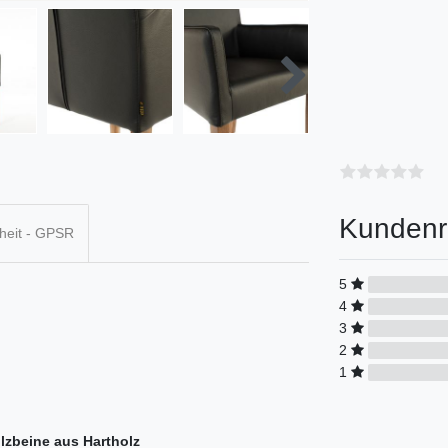
Kundenr
heit - GPSR
5
4
3
2
1
zbeine aus Hartholz