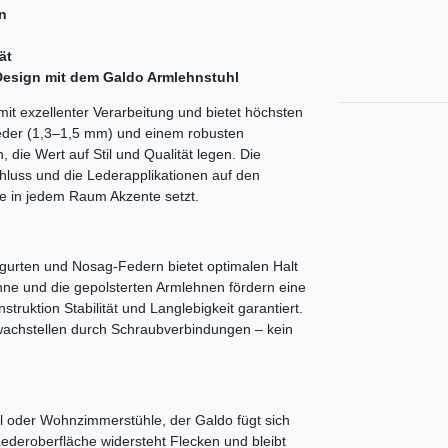
n
ät
 Design mit dem Galdo Armlehnstuhl
it exzellenter Verarbeitung und bietet höchsten
leder (1,3–1,5 mm) und einem robusten
 die Wert auf Stil und Qualität legen. Die
hluss und die Lederapplikationen auf den
e in jedem Raum Akzente setzt.
xgurten und Nosag-Federn bietet optimalen Halt
ne und die gepolsterten Armlehnen fördern eine
truktion Stabilität und Langlebigkeit garantiert.
hwachstellen durch Schraubverbindungen – kein
l oder Wohnzimmerstühle, der Galdo fügt sich
ederoberfläche widersteht Flecken und bleibt