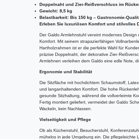
Doppelnaht und Zier-Reißverschluss im Rücke
Gewicht: 8,5 kg
Belastbarkeit: Bis 150 kg – Gastronomie-Qualit
Erleben Sie luxuriösen Komfort und stilvolles
Der Galdo Armlehnstuhl vereint modernes Design m
Komfort. Mit seinem strapazierfähigen Vollnarben
Hartholzrahmen ist er die perfekte Wahl für Kunden,
präzise Doppelnaht, der dekorative Zier-Reißversc
Armlehnen verleihen dem Galdo eine edle Note, di
Ergonomie und Stabilität
Die Sitzfläche mit hochdichtem Schaumstoff, Late
und langanhaltenden Komfort. Die hohe Rückenleh
gesunde Sitzhaltung, während die vollverleimte Kons
Fertig montiert geliefert, vermeidet der Galdo Sc
Wackeln, kein Nachlassen.
Vielseitigkeit und Pflege
Ob als Küchenstuhl, Besucherstuhl, Konferenzstuh
mühelos in jede Umgebung ein. Die pflegeleichte L